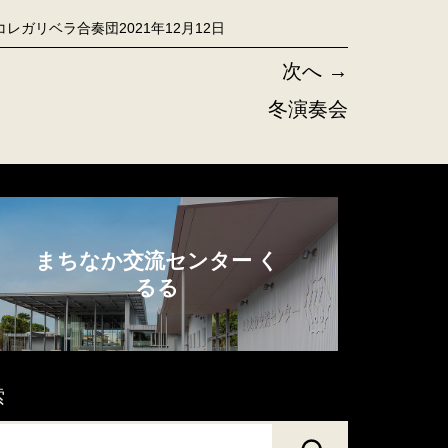
コレガリベラ合奏団
2021年12月12日
次へ →
冬演奏会
まちなか交流センター く
るる
索