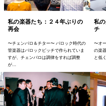
私の楽器たち：２４年ぶりの
私の
再会
チ
〜チェンバロ＆チター〜 バロック時代の
〜オ
管楽器はバロックピッチで作られていま
の楽器
すが、チェンバロは調律をすれば調整
と低
が…