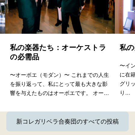
私の楽器たち：オーケストラ
私の
の必需品
〜イ
に在
〜オーボエ（モダン）〜 これまでの人生
グリ
を振り返って、私にとって最も大きな影
り…
響を与えたものはオーボエです。 オー…
新コレガリベラ合奏団のすべての投稿