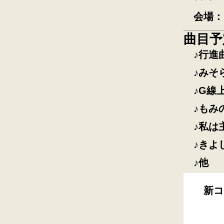
会場
曲目予
行進
みそ
G線
もみ
私は
きよ
他
新コ