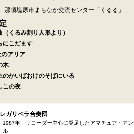
：
那須塩原市まちなか交流センター「くるる」
定
曲（くるみ割り人形より）
らにこだます
上のアリア
の木
主のかいばおけのそばにいる
しこの夜
レガリベラ合奏団
1987年、リコーダー中心に発足したアマチュア・ア
ル