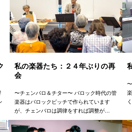
ク
私の楽器たち：２４年ぶりの再
会
楽
響
〜チェンバロ＆チター〜 バロック時代の管
く
ン
楽器はバロックピッチで作られています
が、チェンバロは調律をすれば調整が…