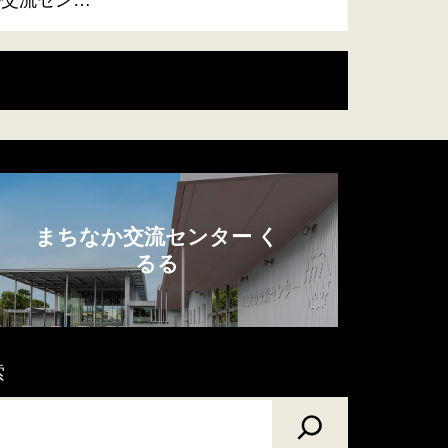
か交流セン…
まちなか交流センター く
るる
索