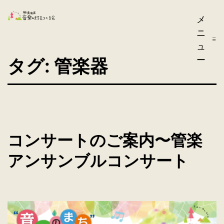
コ
那
メ
ン
ニ
須
テ
ュ
ン
塩
ー
タグ:
管楽器
ツ
原
へ
音
ス
楽
キ
の
ッ
コンサートのご案内〜管楽
ま
プ
ち
アンサンブルコンサート
を
つ
く
る