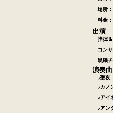
場所：
料金：
出演
指揮＆
コンサ
黒磯チ
演奏曲
聖夜
カノ
アイ
アン