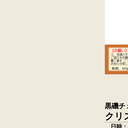
黒磯チ
クリ
日時：