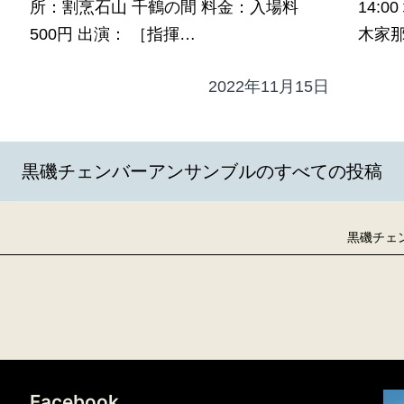
所：割烹石山 千鶴の間 料金：入場料
14:
500円 出演： ［指揮…
木家
2022年11月15日
日
黒磯チェンバーアンサンブルのすべての投稿
黒磯チェ
Facebook