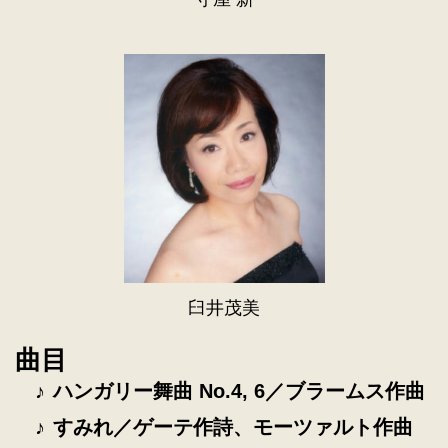
臼井茂美
曲目
ハンガリー舞曲 No.4, 6／ブラームス作曲
すみれ／ゲーテ作詩、モーツァルト作曲