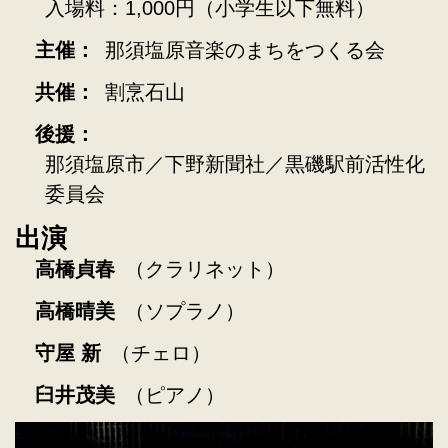
入場料：1,000円（小学生以下無料）
主催：
那須塩原音楽のまちをつくる会
共催：
割烹石山
後援：
那須塩原市／下野新聞社／黒磯駅前活性化
委員会
出演
高橋貞春
（クラリネット）
高橋晴美
（ソプラノ）
守屋 新
（チェロ）
臼井茂美
（ピアノ）