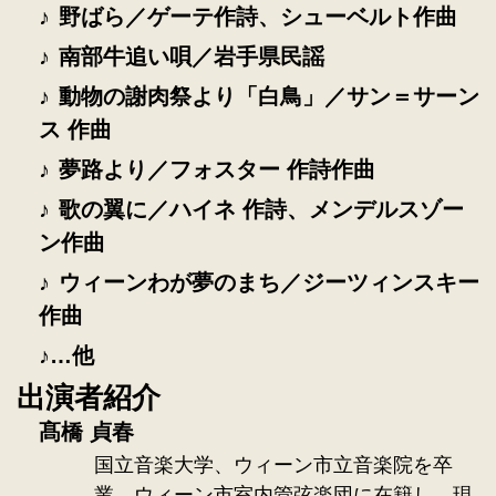
野ばら／ゲーテ作詩、シューベルト作曲
南部牛追い唄／岩手県民謡
動物の謝肉祭より「白鳥」／サン＝サーン
ス 作曲
夢路より／フォスター 作詩作曲
歌の翼に／ハイネ 作詩、メンデルスゾー
ン作曲
ウィーンわが夢のまち／ジーツィンスキー
作曲
…他
出演者紹介
髙橋 貞春
国立音楽大学、ウィーン市立音楽院を卒
業。ウィーン市室内管弦楽団に在籍し、現